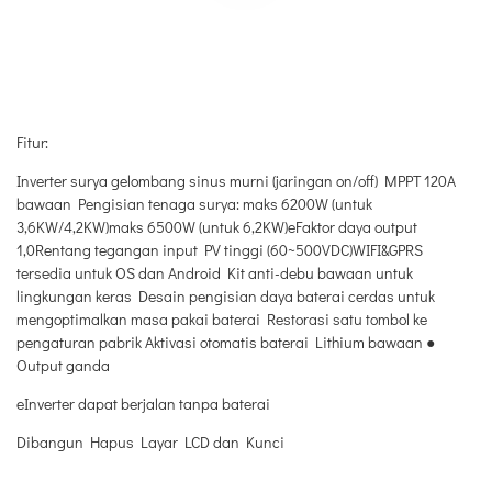
Fitur:
Inverter surya gelombang sinus murni (jaringan on/off) MPPT 120A
bawaan Pengisian tenaga surya: maks 6200W (untuk
3,6KW/4,2KW)maks 6500W (untuk 6,2KW)eFaktor daya output
1,0Rentang tegangan input PV tinggi (60~500VDC)WIFI&GPRS
tersedia untuk OS dan Android Kit anti-debu bawaan untuk
lingkungan keras Desain pengisian daya baterai cerdas untuk
mengoptimalkan masa pakai baterai Restorasi satu tombol ke
pengaturan pabrik Aktivasi otomatis baterai Lithium bawaan ●
Output ganda
eInverter dapat berjalan tanpa baterai
Dibangun Hapus Layar LCD dan Kunci