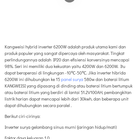
Kangweisi hybrid inverter 6200W adalah produk utama kami dan
produk populer yang sangat dipercaya oleh masyarakat. Tingkat
perlindungannya adalah IP20 dan efisiensi konversinya mencapai
98%. Seri ini memiliki dua kekuatan yaitu 4200W dan 6200W. Itu
dapat beroperasi di lingkungan -10℃-50℃. Jika inverter hibrida
6200W ini dihubungkan ke 15
panel surya
580w dan baterai litium
KANGWEISI yang dipasang di dinding atau baterai litium bertumpuk
atau baterai litium yang berdiri di lantai 51.2V100AH, pembangkitan
listrik harian dapat mencapai lebih dari 30kwh, dan beberapa unit
dapat dihubungkan secara paralel .
Berikut ciri-cirinya:
Inverter surya gelombang sinus murni (jaringan hidup/mati)
Faktor daya keluaran 1.0