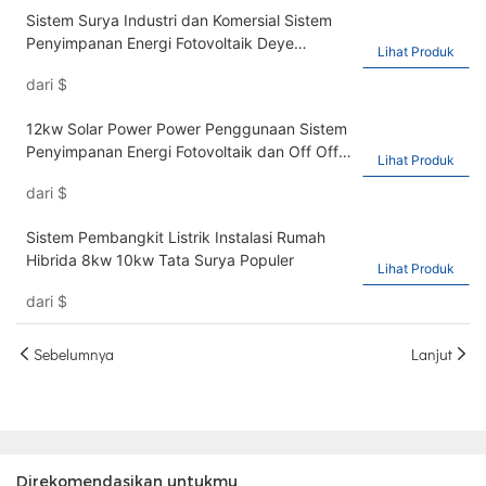
Sistem Surya Industri dan Komersial Sistem
Penyimpanan Energi Fotovoltaik Deye
Lihat Produk
Inverter30-50kW Lifepo4 Baterai
dari
$
512V50KWH
12kw Solar Power Power Penggunaan Sistem
Penyimpanan Energi Fotovoltaik dan Off Off
Lihat Produk
Grid Hybrid Solar Catu Sistem Catu
dari
$
Sistem Pembangkit Listrik Instalasi Rumah
Hibrida 8kw 10kw Tata Surya Populer
Lihat Produk
dari
$
Sebelumnya
Lanjut
Direkomendasikan untukmu