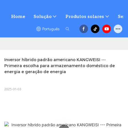
Home
Solução
Produtos solares
Serv
Português
Inversor híbrido padrão americano KANGWEISI --- 
Primeira escolha para armazenamento doméstico de 
energia e geração de energia
2025-01-03