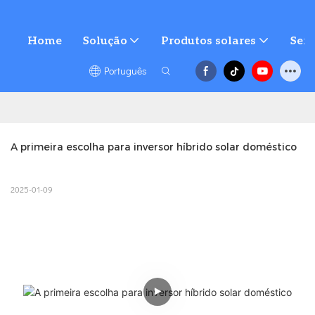
Home
Solução
Produtos solares
Serv
Português
A primeira escolha para inversor híbrido solar doméstico
2025-01-09