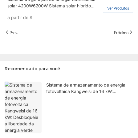
solar 4200W6200W Sistema solar híbrido
Ver Produtos
doméstico Sistema solar de sol fotovoltaico
a partir de
$
completo da marquise fotovoltaica
Prev.
Próximo
Recomendado para você
Sistema de armazenamento de energia
fotovoltaica Kangweisi de 16 kW:
Desbloqueie a liberdade da energia verde