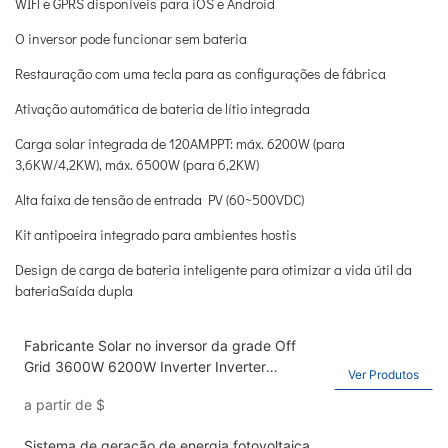
WIFl e GPRS disponíveis para iOS e Android
O inversor pode funcionar sem bateria
Restauração com uma tecla para as configurações de fábrica
Ativação automática de bateria de lítio integrada
Carga solar integrada de 120AMPPT: máx. 6200W (para
3,6KW/4,2KW), máx. 6500W (para 6,2KW)
Alta faixa de tensão de entrada PV (60~500VDC)
Kit antipoeira integrado para ambientes hostis
Design de carga de bateria inteligente para otimizar a vida útil da
bateriaSaída dupla
Fabricante Solar no inversor da grade Off
Grid 3600W 6200W Inverter Inverter
Ver Produtos
Inverteror Photovoltaico Inverter Inverter
a partir de
$
Energy Inverter Kangweisi Inverter
Sistema de geração de energia fotovoltaica