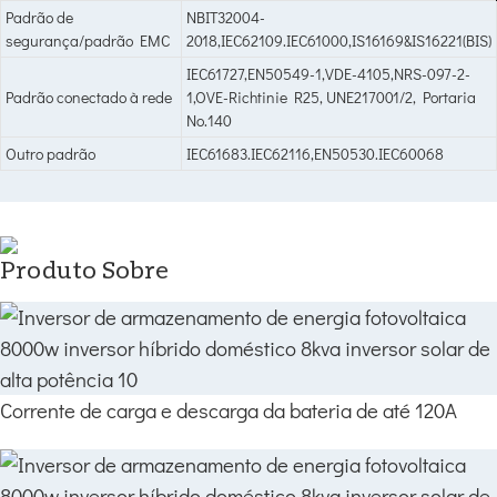
Padrão de
NBIT32004-
segurança/padrão EMC
2018,IEC62109.IEC61000,IS16169&IS16221(BIS)
IEC61727,EN50549-1,VDE-4105,NRS-097-2-
Padrão conectado à rede
1,OVE-Richtinie R25, UNE217001/2, Portaria
No.140
Outro padrão
IEC61683.IEC62116,EN50530.IEC60068
Produto Sobre
Corrente de carga e descarga da bateria de até 120A