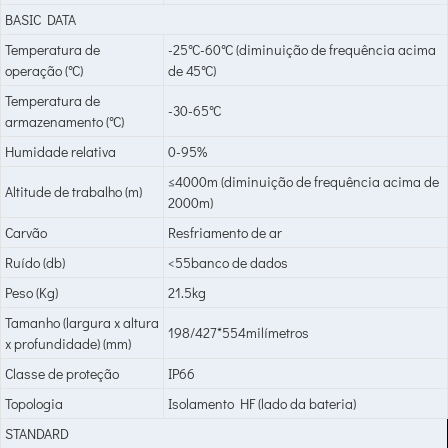
BASIC DATA
Temperatura de
-25°C-60°C (diminuição de frequência acima
operação (°C)
de 45°C)
Temperatura de
-30-65°C
armazenamento (°C)
Humidade relativa
0-95%
≤4000m (diminuição de frequência acima de
Altitude de trabalho (m)
2000m)
Carvão
Resfriamento de ar
Ruído (db)
<55banco de dados
Peso (Kg)
21.5kg
Tamanho (largura x altura
198/427*554milímetros
x profundidade) (mm)
Classe de proteção
IP66
Topologia
Isolamento HF (lado da bateria)
STANDARD