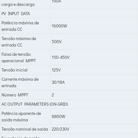
190A
carga e descarga
PV INPUT DATA
Potência máxima de
16000W
entrada CC
Tensão máxima de
500V
entrada CC
Faixa de tensão
150-450V
operacional MPPT
Tensão inicial
125V
Corrente máxima de
30/18A
entrada
Número MPPT
2
AC OUTPUT PARAMETERS (ON-GRID)
Potência aparente de
8800W
saída máxima
Tensão nominal de saída
220/230V