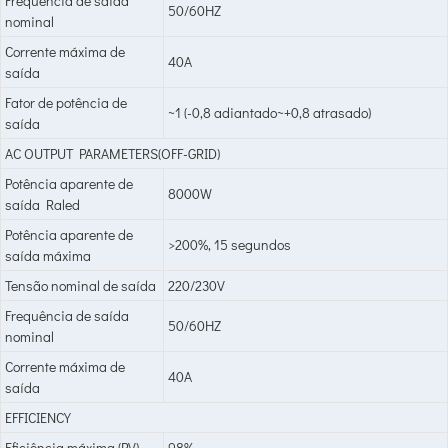
Frequência de saída
50/60HZ
nominal
Corrente máxima de
40A
saída
Fator de potência de
~1 (-0,8 adiantado~+0,8 atrasado)
saída
AC OUTPUT PARAMETERS(OFF-GRID)
Potência aparente de
8000W
saída Raled
Potência aparente de
>200%, 15 segundos
saída máxima
Tensão nominal de saída
220/230V
Frequência de saída
50/60HZ
nominal
Corrente máxima de
40A
saída
EFFICIENCY
Eficiência máxima (PV)
98%