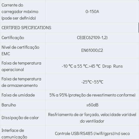
Corrente do
carregador máximo
0-150A
(pode ser definido)
CERTIFIED SPECIFICATIONS
Certificação
CE(IEC62109-1,2)
Nível de certificação
EN61000,C2
EMC
Faixa de temperatura
-10 ℃ a 55 ℃,>45 ℃ Drop Runs
operacional
Faixa de temperatura
-25℃~55℃
de armazenamento
Faixa de umidade
5% a 95% (proteção de revestimento conforme)
Barulho
≤60dB
Resfriamento de ar forçado, velocidade variável
Dissipação de calor
do ventilador
Interface de
Controle USB/RS485 (/wifi/gprs)/nó seco
comunicação