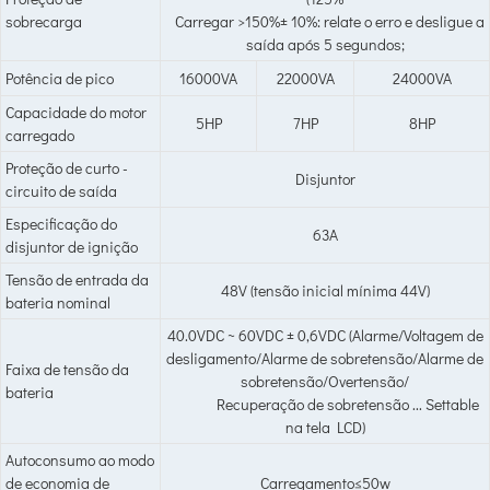
sobrecarga
Carregar >150%± 10%: relate o erro e desligue a
saída após 5 segundos;
Potência de pico
16000VA
22000VA
24000VA
Capacidade do motor
5HP
7HP
8HP
carregado
Proteção de curto -
Disjuntor
circuito de saída
Especificação do
63A
disjuntor de ignição
Tensão de entrada da
48V (tensão inicial mínima 44V)
bateria nominal
40.0VDC ~ 60VDC ± 0,6VDC (Alarme/Voltagem de
desligamento/Alarme de sobretensão/Alarme de
Faixa de tensão da
sobretensão/Overtensão/
bateria
Recuperação de sobretensão ... Settable
na tela LCD)
Autoconsumo ao modo
de economia de
Carregamento≤50w