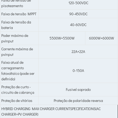
Faixa de tensão de
120-500VDC
pisoteamento
Faixa de tensão MPPT
90-450VDC
Faixa de tensão da
40-60VDC
bateria
Poder máximo de
5500W+5500W
6000W+6000W
pvinput
Corrente máxima de
22A+22A
pvinput
Faixa atual de
carregamento
0-150A
fotovoltaico (pode ser
definido)
Proteção de curto -
Fusível soprado
circuito de cobrança
Proteção de vitórias
Proteção de polaridade reversa
HYBRID CHARGING MAX CHARGER CURRENTSPECIFICATIONS(AC
CHARGER+PV CHARGER)