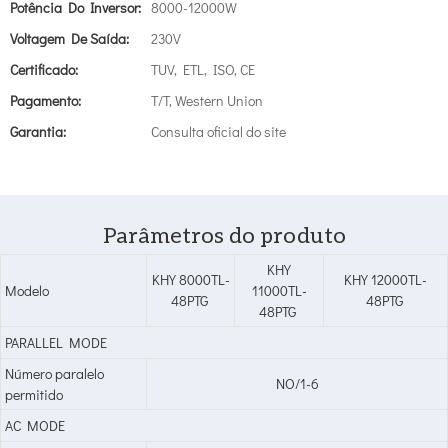
Potência Do Inversor:
8000-12000W
Voltagem De Saída:
230V
Certificado:
TUV, ETL, ISO, CE
Pagamento:
T/T, Western Union
Garantia:
Consulta oficial do site
Parâmetros do produto
KHY
KHY 8000TL-
KHY 12000TL-
Modelo
11000TL-
48PTG
48PTG
48PTG
PARALLEL MODE
Número paralelo
NO/1-6
permitido
AC MODE