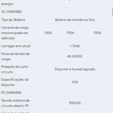
energia
AC CHARGING
Tipo de Bateria
Bateria de chumbo ou lítio
Corrente de carga
máxima (pode ser
120A
150A
150A
definido)
Carregar erro atual
± 5Adc
Faixa de tensão de
40-60VDC
carga
Proteção de curto -
Disjuntor e fusível soprado
circuito
Especificações do
63A
disjuntor
PV CHARGING
Tensão máxima de
500VDC
circuito aberto PV