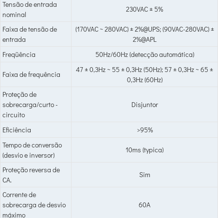
Tensão de entrada
230VAC ± 5%
nominal
Faixa de tensão de
(170VAC ~ 280VAC) ± 2%@UPS; (90VAC-280VAC) ±
entrada
2%@APL
Freqüência
50Hz/60Hz (detecção automática)
47 ± 0,3Hz ~ 55 ± 0,3Hz (50Hz); 57 ± 0,3Hz ~ 65 ±
Faixa de frequência
0,3Hz (60Hz)
Proteção de
sobrecarga/curto -
Disjuntor
circuito
Eficiência
>95%
Tempo de conversão
10ms (typica)
(desvio e inversor)
Proteção reversa de
Sim
CA.
Corrente de
sobrecarga de desvio
60A
máximo