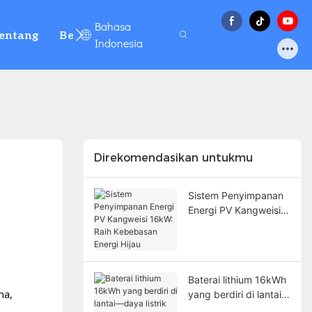
Bahasa
entang
Berita Besar
Hubungi kami
FAQ
Indonesia
Direkomendasikan untukmu
Sistem Penyimpanan
Energi PV Kangweisi
16kW: Raih
Kebebasan Energi
Hijau
Baterai lithium 16kWh
na,
yang berdiri di lantai—
daya listrik rumah