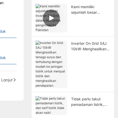
an
Kami memiliki
sejumlah besar
Inverter On Grid
dalam stok untuk
pengiriman ke
oduk
Pakistan
Inverter On Grid SAJ
10kW: Menghasilkan
tenaga surya dan
oduk
terhubung dengan
mudah ke jaringan
listrik untuk menjual
listrik dan
Lanjut
menghasilkan
pendapatan.
Tidak perlu takut
pemadaman listrik,
dan tarif listrik tidak
akan naik!