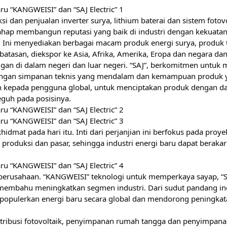
si dan penjualan inverter surya, lithium
baterai dan sistem fotovo
hap membangun reputasi yang baik di industri dengan kekuata
. Ini menyediakan berbagai macam produk energi surya, produk 
rbatasan, diekspor ke Asia, Afrika, Amerika, Eropa dan negara da
gan di dalam negeri dan luar negeri. “SAJ”, berkomitmen untuk 
dengan simpanan teknis yang mendalam dan kemampuan produk 
uh kepada pengguna global, untuk menciptakan produk dengan da
teguh pada posisinya.
dmat pada hari itu. Inti dari perjanjian ini berfokus pada proye
oduksi dan pasar, sehingga industri energi baru dapat berakar 
 perusahaan. “KANGWEISI” teknologi untuk memperkaya sayap, “
 membahu meningkatkan segmen industri. Dari sudut pandang ind
populerkan energi baru secara global dan mendorong peningkat
tribusi fotovoltaik, penyimpanan rumah tangga dan penyimpana