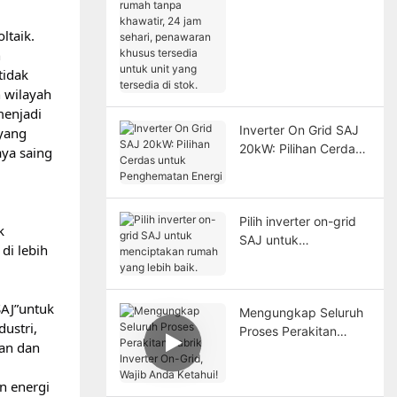
tanpa khawatir, 24
jam sehari, penawaran
ltaik.
khusus tersedia untuk
n
unit yang tersedia di
tidak
stok.
n wilayah
menjadi
Inverter On Grid SAJ
yang
20kW: Pilihan Cerdas
ya saing
untuk Penghematan
Energi
Pilih inverter on-grid
k
SAJ untuk
di lebih
menciptakan rumah
yang lebih baik.
SAJ”untuk
Mengungkap Seluruh
ustri,
Proses Perakitan
an dan
Pabrik Inverter On-
Grid, Wajib Anda
n energi
Ketahui!