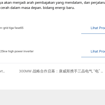
nnya akan menjadi arah pembajakan yang mendalam, dan perjalan
 cerah dalam masa depan. bidang energi baru.
Lihat Pr
n-grid tiga fase65
Lihat Pr
w 25kw high power inverter
Kangweisi American Standard Off-Grid Inverter: Membuka Era Baru Energi Ramah Lingkungan
300MW 战略合作启幕：康威斯携手三晶电气 “电” 亮新篇