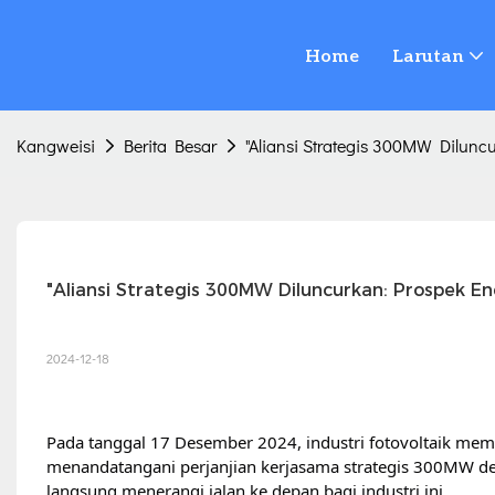
Home
Larutan
Kangweisi
Berita Besar
"Aliansi Strategis 300MW Dilunc
"Aliansi Strategis 300MW Diluncurkan: Prospek En
2024-12-18
Pada tanggal 17 Desember 2024, industri fotovoltaik me
menandatangani perjanjian kerjasama strategis 300MW de
langsung menerangi jalan ke depan bagi industri ini.