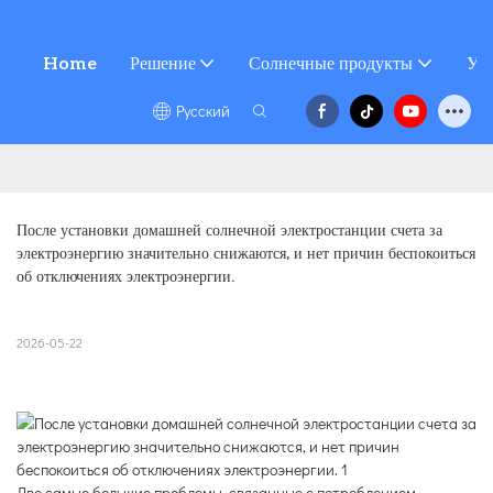
Home
Решение
Солнечные продукты
Усл
Pусский
После установки домашней солнечной электростанции счета за 
электроэнергию значительно снижаются, и нет причин беспокоиться 
об отключениях электроэнергии.
2026-05-22
Две самые большие проблемы, связанные с потреблением