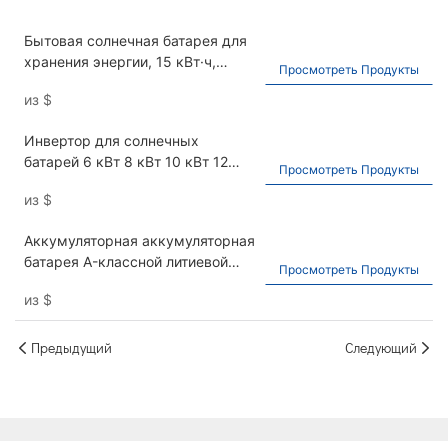
Бытовая солнечная батарея для
хранения энергии, 15 кВт·ч,
Просмотреть Продукты
элементы класса А, 48 В, литий-
из
$
железо-фосфатная батарея, 51,2
В, 300 А·ч.
Инвертор для солнечных
батарей 6 кВт 8 кВт 10 кВт 12
Просмотреть Продукты
кВт, бытовой фотоэлектрический
из
$
инвертор, однофазный
гибридный инвертор
Аккумуляторная аккумуляторная
батарея A-классной литиевой
Просмотреть Продукты
батареи с литиевым железом,
из
$
используемая для домашнего и
коммерческого хранения
энергии лития лития, 51,2 В
Предыдущий
Следующий
300AH