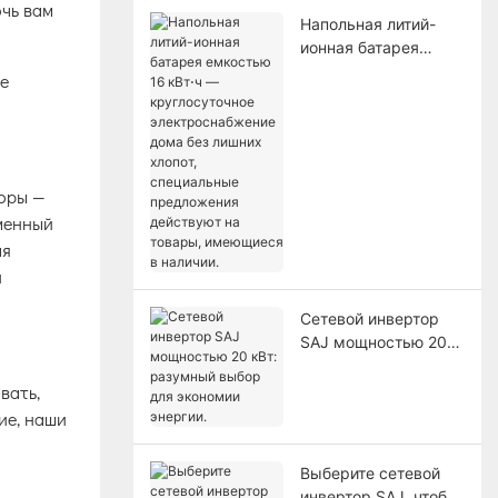
чь вам
Напольная литий-
ионная батарея
емкостью 16 кВт⋅ч —
круглосуточное
электроснабжение
дома без лишних
хлопот, специальные
предложения
оры —
действуют на
еменный
товары, имеющиеся
ая
в наличии.
и
Сетевой инвертор
SAJ мощностью 20
кВт: разумный
выбор для экономии
вать,
энергии.
ие, наши
Выберите сетевой
инвертор SAJ, чтобы