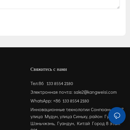
Свяжитесь с нами
Тел:86
133 8554 2180
Электронная почта: sale2@kangweisi.com
WhatsApp: +86
133 8554 2180
Инновационные технологии Сонгюань, No. 7,
улица Мудун, улица Синьху, район Гуанмин,
Шэньчжэнь, Гуандун, Китай
Город 8 этаж