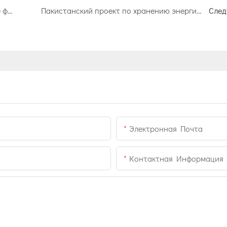
Фотоэлектрические системы (групповое фото) Город Яотоу Сюян Фотоэлектрические проекты «Рыбалка и дополнительные фотоэлектрические системы»,
Пакистанский проект по хранению энергии в домашних хозяйствах мощностью 1,6 МВт
Сле
Электронная Почта
Контактная Информация