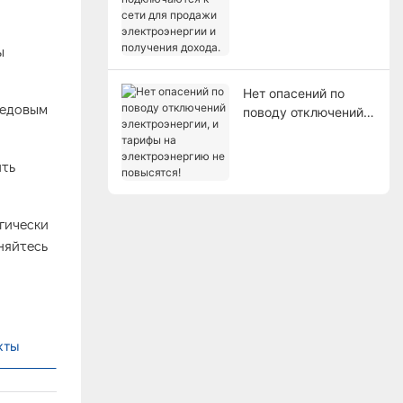
для продажи
электроэнергии и
ы
получения дохода.
Нет опасений по
редовым
поводу отключений
электроэнергии, и
тарифы на
ить
электроэнергию не
повысятся!
гически
няйтесь
кты