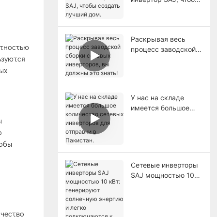
создать лучший дом.
Раскрывая весь
отностью
процесс заводской
ьзуются
сборки сетевых
ых
инверторов, вы
должны это знать!
У нас на складе
имеется большое
количество сетевых
ы
инверторов для
о
отправки в Пакистан.
тобы
Сетевые инверторы
SAJ мощностью 10
кВт: генерируют
солнечную энергию
и легко
ачество
подключаются к сети