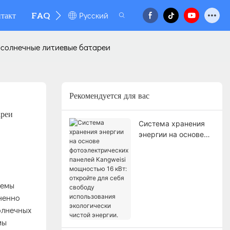
Pусский
такт
FAQ
 солнечные литиевые батареи
Рекомендуется для вас
ареи
Система хранения
энергии на основе
фотоэлектрических
панелей Kangweisi
мощностью 16 кВт:
откройте для себя
темы
свободу
ненно
использования
олнечных
экологически чистой
энергии.
мы