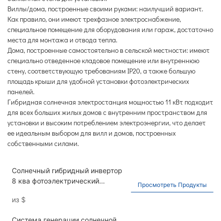
Виллы/дома, построенные своими руками: наилучший вариант.
Как правило, они имеют трехфазное электроснабжение,
специальное помещение для оборудования или гараж, достаточно
места для монтажа и отвода тепла.
Дома, построенные самостоятельно в сельской местности: имеют
специально отведенное кладовое помещение или внутреннюю
стену, соответствующую требованиям IP20, а также большую
площадь крыши для удобной установки фотоэлектрических
панелей.
Гибридная солнечная электростанция мощностью 11 кВт подходит
для всех больших жилых домов с внутренним пространством для
установки и высоким потреблением электроэнергии, что делает
ее идеальным выбором для вилл и домов, построенных
собственными силами.
Солнечный гибридный инвертор
8 ква фотоэлектрический
Просмотреть Продукты
инвертор 10 кВт 11 кВт
из
$
синусоидальный инвертор 230 В
с отключенной сетью
Система генерации солнечной