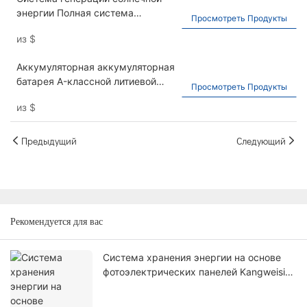
энергии Полная система
Просмотреть Продукты
создания питания PV PV.
из
$
Аккумуляторная аккумуляторная
батарея A-классной литиевой
Просмотреть Продукты
батареи с литиевым железом,
из
$
используемая для домашнего и
коммерческого хранения
энергии лития лития, 51,2 В
Предыдущий
Следующий
300AH
Рекомендуется для вас
Система хранения энергии на основе
фотоэлектрических панелей Kangweisi
мощностью 16 кВт: откройте для себя
свободу использования экологически