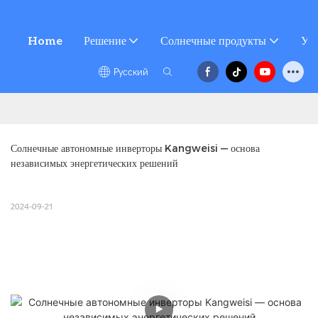
Home
Решение
Солнечные продукты
Усл
Pусский
Солнечные автономные инверторы Kangweisi — основа 
независимых энергетических решений
2024-09-21